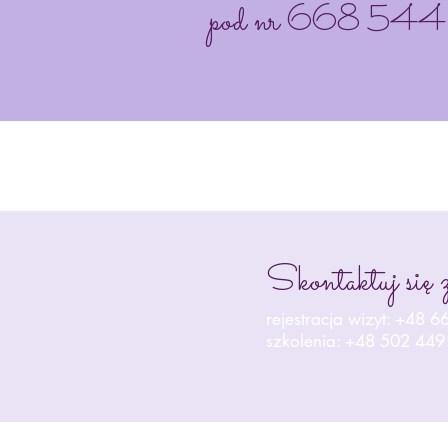
pod nr 668 544 55
Skontaktuj się 
rejestracja wizyt: +48 
szkolenia: +48 502 449