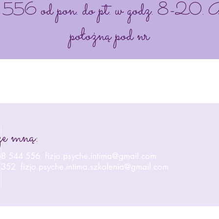
6 od pon. do pt. w godz. 8-20. Bez
położną pod nr
ze mną:
668 544 556 fizjo.psyche.intima@gmail.com
 352
fizjo.psyche.intima.szkolenia@gmail.com