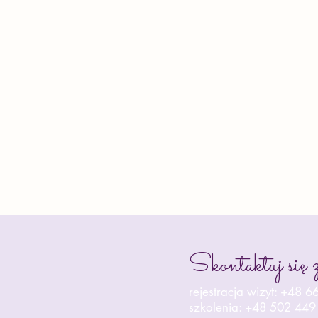
Skontaktuj się 
rejestracja wizyt: +48 
szkolenia: +48 502 449