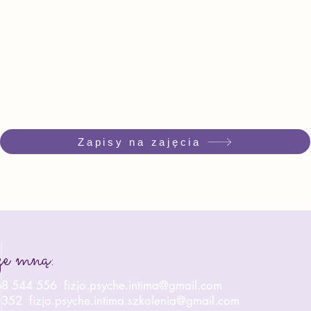
Zapisy na zajęcia
ze mną:
668 544 556 fizjo.psyche.intima@gmail.com
 352
fizjo.psyche.intima.szkolenia@gmail.com