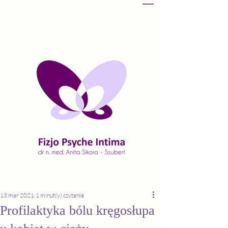
13 mar 2021
1 minut(y) czytania
Profilaktyka bólu kręgosłupa